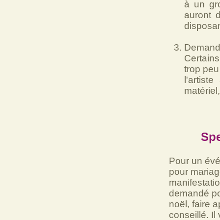
à un gr
auront d
disposan
Demande
Certains
trop peu 
l'artist
matériel
Spe
Pour un évén
pour mariag
manifestatio
demandé pou
noël, faire 
conseillé. I