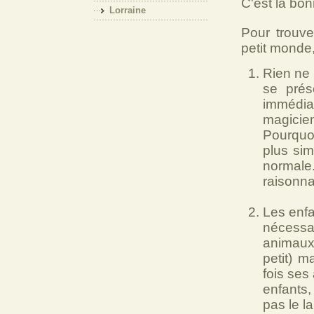
C'est la bon
Lorraine
Pour trouve
petit monde, 
Rien ne v
se prés
immédiat
magicien
Pourquoi
plus sim
normale. 
raisonna
Les enfa
nécessa
animaux.
petit) 
fois ses
enfants,
pas le l